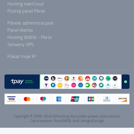
Hosting ownCloud
Poznaj panel Plesk
Panele administracyjne:
Panel klienta
Hosting WWW - Plesk
Serwery VPS
Pokaż moje IP
Copyright © 2008-2026
IDHosting
Wszystkie prawa zastrzeżone.
Opracowanie:
RevolWEB
, Kod:
IntegraDesign