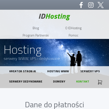
Blog
O IDHosting
Program Partnerski
Pomoc
Hosting
serwery WWW, VPS i dedykowane
KREATOR STRON AI
HOSTING WWW
SERWERY VPS
SERWERY DEDYKOWANE
DOMENY
KONTAKT
Dane do płatności