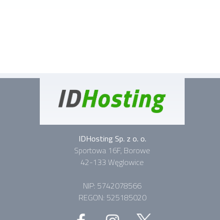
IDHosting Sp. z o. o.
Sportowa 16F, Borowe
42-133 Węglowice
NIP: 5742078566
REGON: 525185020