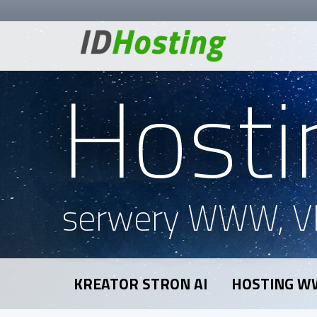
Hosti
serwery WWW, V
KREATOR STRON AI
HOSTING 