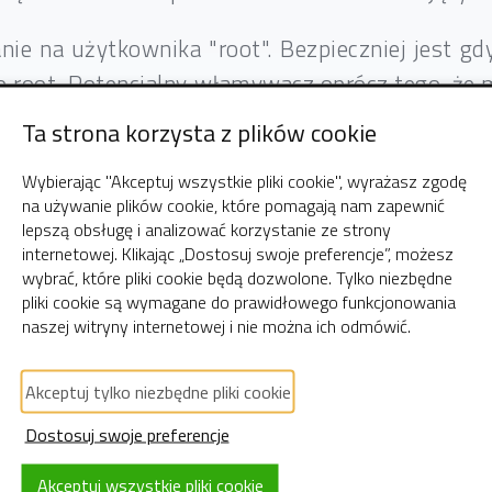
anie na użytkownika "root". Bezpieczniej jest g
o root. Potencjalny włamywacz oprócz tego, że 
ujemy sami. Przy czym należy tu unikać nazw taki
Ta strona korzysta z plików cookie
Wybierając "Akceptuj wszystkie pliki cookie", wyrażasz zgodę
owania do serwera SSH najpierw trzeba dodać n
na używanie plików cookie, które pomagają nam zapewnić
lepszą obsługę i analizować korzystanie ze strony
internetowej. Klikając „Dostosuj swoje preferencje”, możesz
wybrać, które pliki cookie będą dozwolone. Tylko niezbędne
rs robert12
pliki cookie są wymagane do prawidłowego funkcjonowania
naszej witryny internetowej i nie można ich odmówić.
Akceptuj tylko niezbędne pliki cookie
Dostosuj swoje preferencje
Akceptuj wszystkie pliki cookie