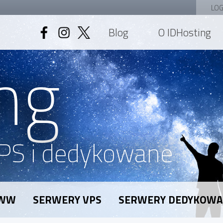
LOG
Blog
O IDHosting
ng
PS i dedykowane
WWW
SERWERY VPS
SERWERY DEDYKOW