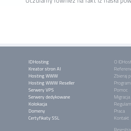
Uczulamy również na fakt iż hasła p
IDHosting
O IDHost
Kreator stron AI
Referen
Hosting WWW
Zbieraj 
Hosting WWW Reseller
Program 
Serwery VPS
Pomoc
Serwery dedykowane
Migracja
Kolokacja
Regulam
Domeny
Praca
Certyfikaty SSL
Kontakt
Rejestra