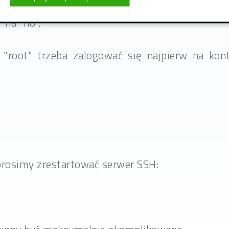
na "no".
 "root" trzeba zalogować się najpierw na kon
prosimy zrestartować serwer SSH: