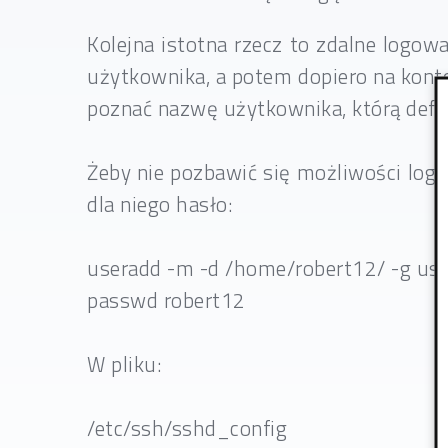
Kolejna istotna rzecz to zdalne logow
użytkownika, a potem dopiero na kont
poznać nazwę użytkownika, którą defini
Żeby nie pozbawić się możliwości log
dla niego hasło:
useradd -m -d /home/robert12/ -g use
passwd robert12
W pliku:
/etc/ssh/sshd_config