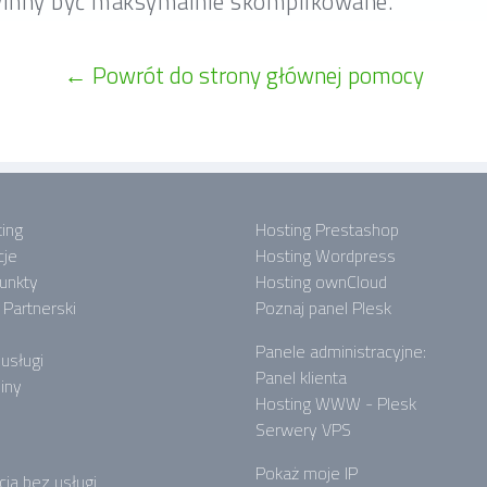
owinny być maksymalnie skomplikowane.
← Powrót do strony głównej pomocy
ing
Hosting Prestashop
cje
Hosting Wordpress
punkty
Hosting ownCloud
Partnerski
Poznaj panel Plesk
Panele administracyjne:
 usługi
Panel klienta
iny
Hosting WWW - Plesk
Serwery VPS
Pokaż moje IP
cja bez usługi