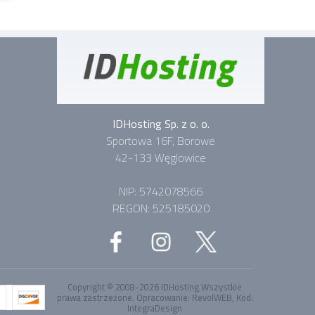
IDHosting Sp. z o. o.
Sportowa 16F, Borowe
42-133 Węglowice
NIP: 5742078566
REGON: 525185020
Copyright © 2008-2026
IDHosting
Wszystkie
prawa zastrzeżone.
Opracowanie:
RevolWEB
, Kod:
IntegraDesign