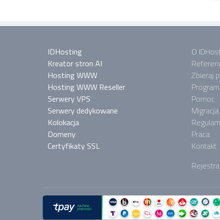
IDHosting
O IDHost
Kreator stron AI
Referen
Hosting WWW
Zbieraj 
Hosting WWW Reseller
Program 
Serwery VPS
Pomoc
Serwery dedykowane
Migracja
Kolokacja
Regulam
Domeny
Praca
Certyfikaty SSL
Kontakt
Rejestra