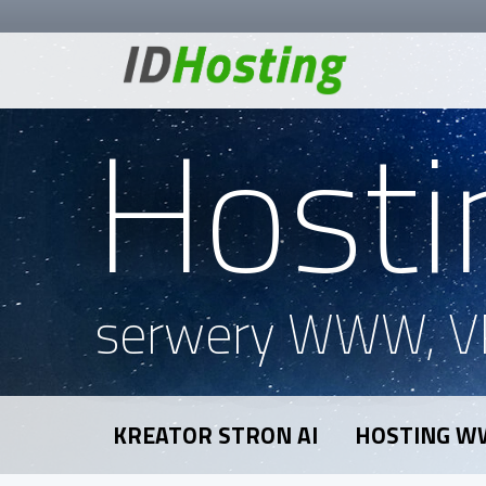
Hosti
serwery WWW, V
KREATOR STRON AI
HOSTING 