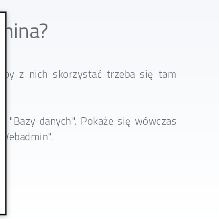
dmina?
aby z nich skorzystać trzeba się tam
sk "Bazy danych". Pokaże się wówczas
 "Webadmin".