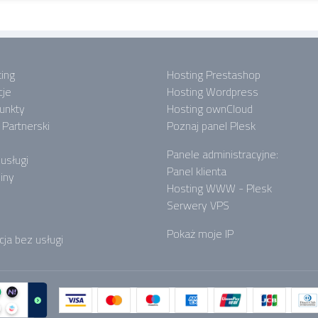
ing
Hosting Prestashop
cje
Hosting Wordpress
punkty
Hosting ownCloud
Partnerski
Poznaj panel Plesk
Panele administracyjne:
 usługi
Panel klienta
iny
Hosting WWW - Plesk
Serwery VPS
Pokaż moje IP
cja bez usługi