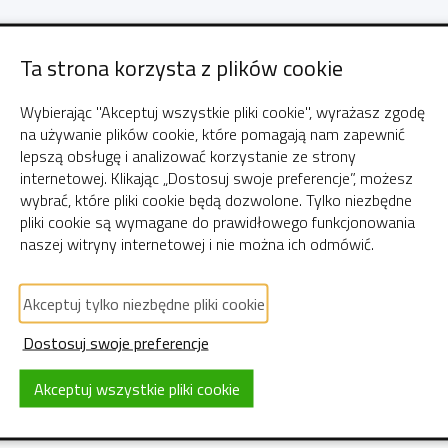
alogować się do phpMyA
Ta strona korzysta z plików cookie
Wybierając "Akceptuj wszystkie pliki cookie", wyrażasz zgodę
na używanie plików cookie, które pomagają nam zapewnić
h są dostępne bezpośrednio z
Pleska
dlatego 
lepszą obsługę i analizować korzystanie ze strony
internetowej. Klikając „Dostosuj swoje preferencje”, możesz
wybrać, które pliki cookie będą dozwolone. Tylko niezbędne
pliki cookie są wymagane do prawidłowego funkcjonowania
i "Strony WWW i domeny" oraz kliknąć w przyci
naszej witryny internetowej i nie można ich odmówić.
órą chcemy zarządzać wystarczy kliknąć przycisk
Akceptuj tylko niezbędne pliki cookie
się panel do zarządzania bazą.
Dostosuj swoje preferencje
Akceptuj wszystkie pliki cookie
← Powrót do strony głównej pomocy