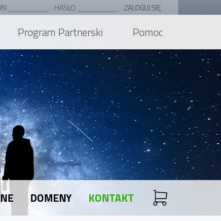
IN
HASŁO
ZALOGUJ SIĘ
Program Partnerski
Pomoc
ANE
DOMENY
KONTAKT