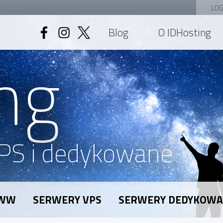
LOG
Blog
O IDHosting
ng
PS i dedykowane
WWW
SERWERY VPS
SERWERY DEDYKOW