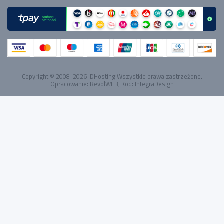
Copyright © 2008-2026
IDHosting
Wszystkie prawa zastrzeżone.
Opracowanie:
RevolWEB
, Kod:
IntegraDesign