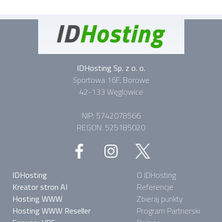
IDHosting Sp. z o. o.
Sportowa 16F, Borowe
42-133 Węglowice
NIP: 5742078566
REGON: 525185020
IDHosting
O IDHosting
Kreator stron AI
Referencje
Hosting WWW
Zbieraj punkty
Hosting WWW Reseller
Program Partnerski