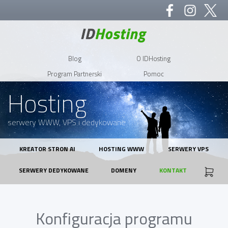
Blog
O IDHosting
Program Partnerski
Pomoc
Hosting
serwery WWW, VPS i dedykowane
KREATOR STRON AI
HOSTING WWW
SERWERY VPS
SERWERY DEDYKOWANE
DOMENY
KONTAKT
Konfiguracja programu