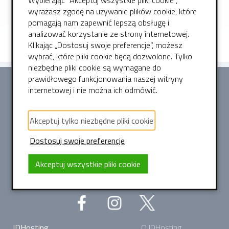
wyrażasz zgodę na używanie plików cookie, które
pomagają nam zapewnić lepszą obsługę i
← Powrót do strony głównej pomocy
analizować korzystanie ze strony internetowej.
Klikając „Dostosuj swoje preferencje”, możesz
wybrać, które pliki cookie będą dozwolone. Tylko
niezbędne pliki cookie są wymagane do
prawidłowego funkcjonowania naszej witryny
internetowej i nie można ich odmówić.
IDHosting Sp. z o. o.
Akceptuj tylko niezbędne pliki cookie
Sportowa 16F, Borowe
Dostosuj swoje preferencje
42-133 Węglowice
Akceptuj wszystkie pliki cookie
NIP: 5742078566
REGON: 525185020
IDHosting
O IDHosting