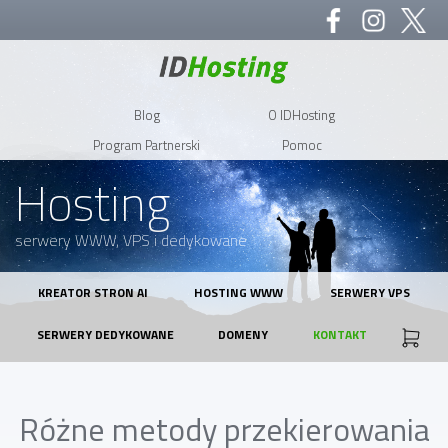
Blog
O IDHosting
Program Partnerski
Pomoc
Hosting
serwery WWW, VPS i dedykowane
KREATOR STRON AI
HOSTING WWW
SERWERY VPS
SERWERY DEDYKOWANE
DOMENY
KONTAKT
Różne metody przekierowania