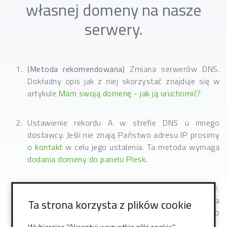
własnej domeny na nasze
serwery.
(Metoda rekomendowana)
Zmiana serwerów DNS.
Dokładny opis jak z niej skorzystać znajduje się w
artykule
Mam swoją domenę - jak ją uruchomić?
Ustawienie rekordu A w strefie DNS u innego
dostawcy. Jeśli nie znają Państwo adresu IP prosimy
o
kontakt
w celu jego ustalenia. Ta metoda wymaga
dodania domeny do panelu Plesk
.
(Metoda niezalecana)
Przekierowanie w ramce.
Metoda ta polega na ustawieniu w Państwa
Ta strona korzysta z plików cookie
domenie u innego dostawcy adresu docelowego
ramki na domenę hostowaną na naszym serwerze.
Wybierając "Akceptuj wszystkie pliki cookie",