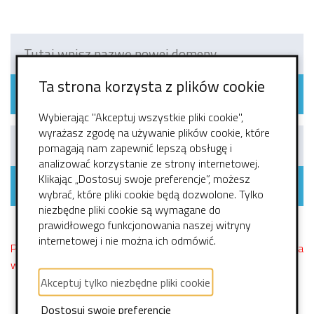
Ta strona korzysta z plików cookie
Sprawdź dostępność domeny
Wybierając "Akceptuj wszystkie pliki cookie",
wyrażasz zgodę na używanie plików cookie, które
pomagają nam zapewnić lepszą obsługę i
analizować korzystanie ze strony internetowej.
Klikając „Dostosuj swoje preferencje”, możesz
Mam już swoją domenę
wybrać, które pliki cookie będą dozwolone. Tylko
niezbędne pliki cookie są wymagane do
prawidłowego funkcjonowania naszej witryny
internetowej i nie można ich odmówić.
Prosimy podać samą nazwę domeny BEZ przedrostka
www. oraz http://
Akceptuj tylko niezbędne pliki cookie
Dostosuj swoje preferencje