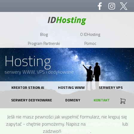
Blog
O IDHosting
Program Partnerski
Pomoc
Hosting
serwery WWW, VPS i dedykowane
KREATOR STRON AI
HOSTING WWW
SERWERY VPS
SERWERY DEDYKOWANE
DOMENY
KONTAKT
Jeśli nie masz pewności jak wypełnić formularz, nie krępuj się
zapytać - chętnie pomożemy. Napisz na
bok@idhosting.pl
lub
zadzwoń
34 390 39 70
.