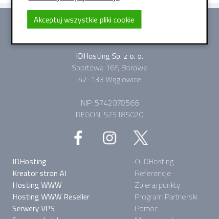
Akceptuj wszystkie pliki cookie
IDHosting Sp. z o. o.
Sportowa 16F, Borowe
42-133 Węglowice
NIP: 5742078566
REGON: 525185020
IDHosting
O IDHosting
Kreator stron AI
Referencje
Hosting WWW
Zbieraj punkty
Hosting WWW Reseller
Program Partnerski
Serwery VPS
Pomoc